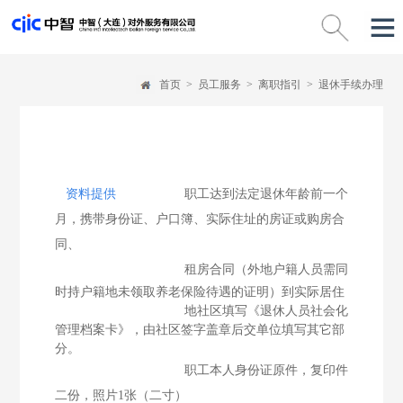
首页
>
员工服务
>
离职指引
>
退休手续办理
资料提供
职工达到法定退休年龄前一个
月，携带身份证、户口簿、实际住址的房证或购房合
同、
租房合同
（外地户籍人员需同
时持户籍地未领取养老保险待遇的证明）到实际居住
地社区填写《退休人员
社会化
管理档案卡》，由社区签字盖章后交单位填写其它部
分。
职工本人身份证原件，复印件
二份，照片1张（二寸）