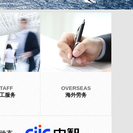
人才发展集团有限责任公司公开...
TAFF
OVERSEAS
集团党委副书记、董事、总经理...
工服务
海外劳务
笃行，中智品牌沿着总书记“三...
国人力资源社会保障》刊发中智...
集团召开2024年工作会议暨三届...
STAFF
OVERSEAS
集团与中国旅游集团签署战略合...
工服务
海外劳务