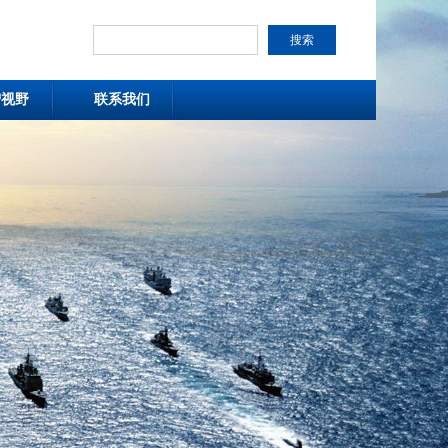
智视野
联系我们