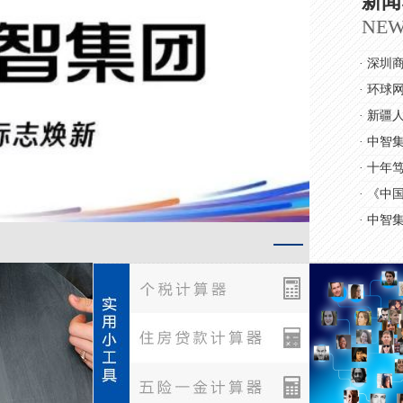
新闻
· 中智
NE
公司在国家一级媒
人力资源服务是中智的传统服务产
服务项目有入职
· 南方
环球时报》正式
品，将管理者从事物性工作中解脱出
职指引等服务
· 深圳
形象 —“智领中
来，为客户简化人事工作流程，使其
· 环球
有更多的精力关注战略性工作。在保
· 新疆
证员工归属感的基础上，大大节约人
· 中智
力成本。
· 十年
· 《中
· 中智
· 中智
· 中智
· 南方
· 深圳
· 环球